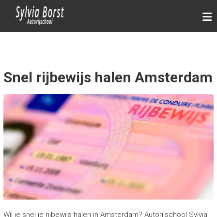
Ga
AUTORIJSCHOOL SYLVIA
naar
BORST AMSTERDAM
de
Rijschool Amsterdam
inhoud
Snel rijbewijs halen Amsterdam
Wil je snel je rijbewijs halen in Amsterdam? Autorijschool Sylvia