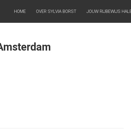
HOME
OVER SYLVIA BORST
JOUW RIJBEWIJS HAL
-Amsterdam