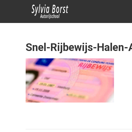
Ga
AUTORIJSCHOOL
naar
de
SYLVIA BORST
inhoud
AMSTERDAM
Rijschool
Snel-Rijbewijs-Halen
Amsterdam